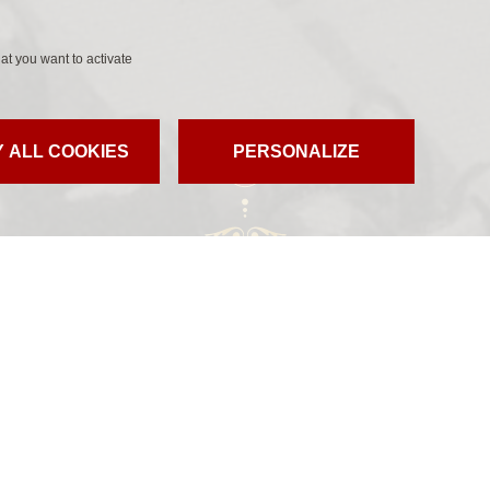
at you want to activate
 ALL COOKIES
PERSONALIZE
JESUSKIRKEN
Valby
-Coll construit en 1890)
Widor
 Verner Olsen
sic.dk, 2015