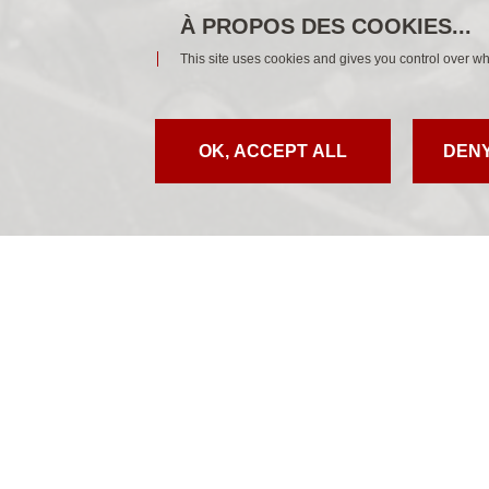
This site uses cookies and gives you control over wh
OK, ACCEPT ALL
DENY
Copenhague/
(orgue Cavaillé
Compositeurs :
Interprète :
Sven
www.gatewaymu